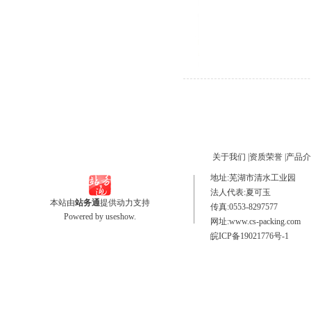
关于我们
|
资质荣誉
|
产品介
地址:芜湖市清水工业园
法人代表:夏可玉 电话号码
本站由
站务通
提供动力支持
传真:0553-8297577 手
Powered by
useshow.
网址:www.cs-packing.co
皖ICP备19021776号-1