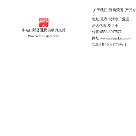
关于我们
|
资质荣誉
|
产品介
地址:芜湖市清水工业园
法人代表:夏可玉 电话号码
本站由
站务通
提供动力支持
传真:0553-8297577 手
Powered by
useshow.
网址:www.cs-packing.co
皖ICP备19021776号-1