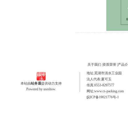
关于我们
|
资质荣誉
|
产品介
地址:芜湖市清水工业园
法人代表:夏可玉 电话号码
本站由
站务通
提供动力支持
传真:0553-8297577 手
Powered by
useshow.
网址:www.cs-packing.co
皖ICP备19021776号-1